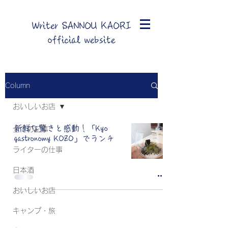
Writer SANNOU KAORI
official website
Column
おいしいお店
新鮮な驚きと感動！「Kyo
全ての記事
gastronomy KOZO」でランチ
ライターの仕事
日本酒
おいしいお店
キャンプ・旅