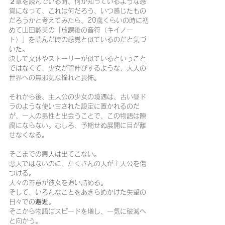
２章を読んでいる時、何か知っているような感
覚になって、これは何だろう、いつ感じたもの
だろうかと考えてみたら、20歳くらいの時に初
めて山田詠美の「放課後の音符（キイノー
ト）」を読んだ時の感覚と似ているのだと気づ
いた。
決して文体やストーリーが似ているということ
ではなくて、少女が背伸びするような、大人の
世界への無邪気な憧れと畏怖。
それから後、主人公の少女の境遇は、古い昼ド
ラのような使い古された設定に置かれるのだ
が、一人の男性と出会うことで、この物語は陳
腐にならない。むしろ、予期せぬ展開に目が離
せなくなる。
そこまでの悪人は出てこない。
悪人ではないのに、たくさんの人が主人公を傷
つける。
人々の善意が彼女を追い詰める。
そして、いろんなことをあきらめかけた失望の
日々での邂逅。
そこから物語はスピードを増し、一気に破滅へ
と向かう。