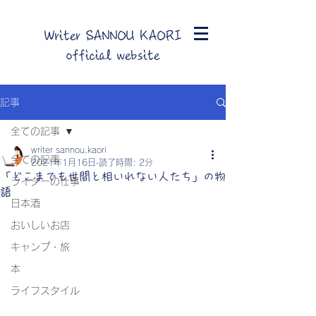
Writer SANNOU KAORI
official website
記事
全ての記事
writer sannou.kaori
全ての記事
2021年1月16日
読了時間: 2分
「どこまでも世間と相いれない人たち」の物
ライターの仕事
語
日本酒
おいしいお店
キャンプ・旅
本
ライフスタイル