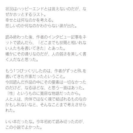
状況はハッピーエンドとは言えないのだが、な
ぜかホッとするラスト。
幸せとは何なのかを考える。
悲しいのか何なのかわからない涙が出た。
読み終わった後、作者のインタビュー記事をネ
ットで読んだら、「どこまでも世間と相いれな
い人たちを書いてきた」とあった。
確かにその通りなのだが、人の弱さを美しく書
く人だなと思った。
もう1つびっくりしたのは、作者がずっとBLを
書いてきた作家だったということ。
今回読んだ作品の中にその要素は一切なかった
のだけど、なるほどな、と思う一面はあった。
「性」というものに寛容な物語だったから。
人と人は、肉体ではなく魂で結ばれるものなの
かもしれないなと、そんなことまで考えさせら
れた。
いい本だったな。今年初めて読み切ったのが、
この小説でよかった。