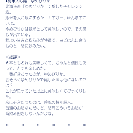
●純米大吟醸　ゆめぴりか
北海道産「ゆめぴりか」で醸したチャレンジ
酒。
飯米を大吟醸にするか！！すげー、ほんますご
いよ。
ゆめぴりかは飯米として美味しいので、その感
じが出ている。
程よい甘みと膨らみが特徴で、白ごはんに合う
ものと一緒に飲みたい。
＜総評＞
６本ともどれも美味しくて、ちゃんと個性もあ
って、とても楽しめた。
一番好きだったのが、ゆめぴりか。
おそらくゆめぴりかで醸した酒は他にないので
は？
これが思っていた以上に美味しくてびっくりし
た。
次に好きだったのは、吟風の特別純米。
普通のお酒なんだけど、結局こういうお酒が一
番飲み飽きしないんだよな。
＊　　　＊　　　＊　　　＊　　　＊　　　＊