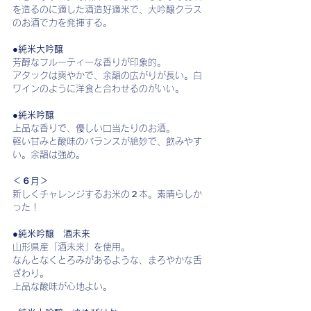
を造るのに適した酒造好適米で、大吟醸クラス
のお酒で力を発揮する。
●純米大吟醸
芳醇なフルーティーな香りが印象的。
アタックは爽やかで、余韻の広がりが長い。白
ワインのように洋食と合わせるのがいい。
●純米吟醸
上品な香りで、優しい口当たりのお酒。
軽い甘みと酸味のバランスが絶妙で、飲みやす
い。余韻は強め。
＜６月＞
新しくチャレンジするお米の２本。素晴らしか
った！
●純米吟醸　酒未来
山形県産「酒未来」を使用。
なんとなくとろみがあるような、まろやかな舌
ざわり。
上品な酸味が心地よい。