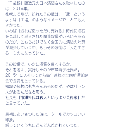
「千歳鶴」醸造元の日本清酒さんを取材したの
は、2019年。
札幌まで飛び、訪れたその蔵は、「蔵」という
よりは「工場」のようなイメージで、とても大
きかった。
いわば「造れば造っただけ売れる」時代に増石
を見越して導入された醸造設備がいろいろある
のだが、こちらだけでなく全国的に清酒の消費
が減少していく中、もうその設備は「大きすぎ
る」ものになっていた。
その設備で、いかに酒質を良くするか。
それを考え、実行したのが市澤智子杜氏だ。
2015年に入社してから毎年連続で全国新酒鑑評
会で金賞をとっている。
知識や経験はもちろんあるのだが、やはりセン
スがあるんだなと思う。
社長も
「市澤杜氏は職人というより芸術家」
だ
と言っていた。
最初にあいさつした時は、クールでカッコいい
印象。
話していくうちにどんどん惹かれていった。