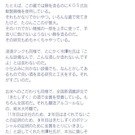
たとえば、この蔵では麹を造るのにＫＯＳ式自
動製麹機を使用している。
それもかなりでかいやつ。いろんな蔵で見てき
たけど、たぶんここのが最大。
そのバカでかい機械の一部を上手に使って、手
造りに負けないようないい麹を造るのだ。
その研究もめちゃくちゃやっている。
浸漬タンクも同様で、とにかく市澤杜氏は「こ
んな設備なんで、こんな酒しか造れないんです
よ」とは言わないのだ。
小仕込みに向かない設備でも、なんとかしてあ
るもので良い酒を造る研究と工夫をする。それ
がすごいのだ。
お米へのこだわりも同様で、全国新酒鑑評会で
「きたしずく」の酒で金賞を受賞している。も
ちろん全国初だ。それも醸造アルコールなし
の、純米大吟醸で。
「1年目は会社のため、２年目はまぐれでないこ
との証明のため、３年目はきたしずくのポテン
シャルの証明のために金賞をとりにいきまし
た」と話してくれた市澤杜氏が、本当に嬉しそ