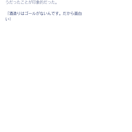
うだったことが印象的だった。
「酒造りはゴールがないんです。だから面白
い」
そう語っていた市澤杜氏。お酒造りが好きでた
まらないことが伝わってきて、大ファンになっ
てしまった。彼女のお酒をずっと飲んでいた
い。
北海道、それも札幌がメインの市場なので、な
かなか飲む機会がない「千歳鶴」だけど、皆さ
んにぜひ知ってほしいお酒の1つ。
私は2021年頒布会も絶対２セット買おうと思っ
ている。
日本酒
すべて表示
最新記事