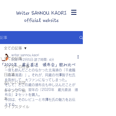
Writer SANNOU KAORI
official website
記事
全ての記事
writer sannou.kaori
全ての記事
2021年2月5日
読了時間: 4分
「2020年 蔵元直送 頒布会」飲み比べ
ライターの仕事
一度も飲んだことのなかった北海道の「千歳鶴
日本酒
（日本清酒）」。それが、同蔵の市澤智子杜氏
を取材して、大ファンになってしまった。
おいしいお店
そして、どこの蔵の頒布会も申し込んだことが
なかったのに、翌年の「2020年　蔵元直送　頒
キャンプ・旅
布会」２セットを購入。
本
今回は、そのレビューと市澤杜氏の魅力をお伝
えする。
ライフスタイル