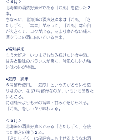
＜４月＞
北海道の酒造好適米である「吟風」を使った２
本。
ちなみに、北海道の酒造好適米は「吟風」「き
たしずく」「彗星」があって、「吟風」は心白
が大きくて、コクが出る。あまり磨かない純米
酒クラスの酒に向いているお米。
●特別純米
もう大好き！いつまでも飲み続けたい食中酒。
甘みと酸味のバランスが良く、吟風らしい力強
い味わいが特徴。
●濃厚　純米
６号酵母使用。「濃厚」というのがどういう造
りなのか、なぜ6号酵母なのか、いろいろ聞きた
いところ。
特別純米よりも米の旨味・甘みが感じられる。
「吟風」をしっかり味わえる。
＜５月＞
北海道の酒造好適米である「きたしずく」を使
った磨きの違う２本。
「きたしずく」は品評会にも出せるようなお酒