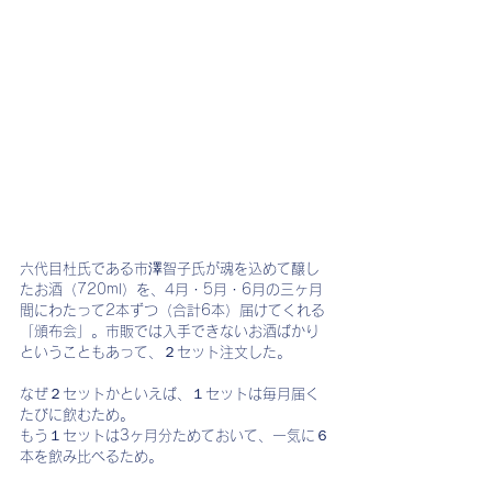
六代目杜氏である市澤智子氏が魂を込めて醸し
たお酒（720ml）を、4月・5月・6月の三ヶ月
間にわたって2本ずつ（合計6本）届けてくれる
「頒布会」。市販では入手できないお酒ばかり
ということもあって、２セット注文した。
なぜ２セットかといえば、１セットは毎月届く
たびに飲むため。
もう１セットは3ヶ月分ためておいて、一気に６
本を飲み比べるため。