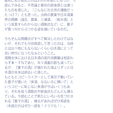
最初に私が読んだのは2000年頃だと思うが、今
読んでみると、不思議と最初の読後感とは違っ
たものを感じた。「こんなに社会派の漫画だっ
たっけ？」とも思った。当時の農業や日本酒業
界の問題（減反、農薬、三増酒、「純米酒」と
いう言葉すらわからない酒販店など）に、夏子
が真っ向からぶつかる姿を描いているのだ。
今もそんな問題点がすべて解決したわけではな
いが、それでも今回再読して思ったのは、当時
とは比べ物にもならないくらい日本酒にとって
良い時代になったなぁということ。
酒類全体における日本酒の国内消費量は相変わ
らず６～７％であり、年々酒蔵の数も減ってい
るが、『夏子の酒』が描かれた頃よりずっと日
本酒の未来は明るいと感じた。
もともとコピーライターとして東京で働いてい
た夏子が書いた「美酒、なないろに輝いて」と
いうコピーに恥じない美酒が今はいくつもあ
り、それを扱う酒販店や飲食店もどんどん増え
ている。今読むことで新たにいろいろ気づかさ
れる『夏子の酒』、機会があればぜひ再読を
（未読の方はぜひ一読を！ドラマも！）。