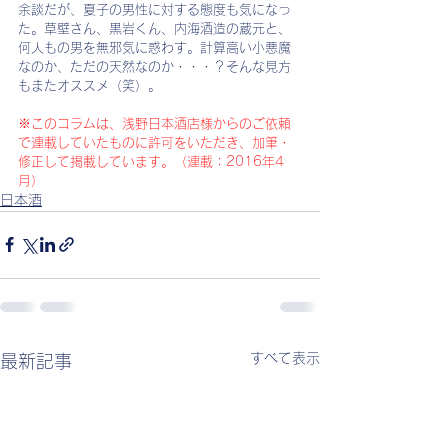
余談だが、夏子の男性に対する態度も気になっ
た。草壁さん、黒岩くん、内海酒造の蔵元と、
何人もの男を無邪気に惑わす。計算高い小悪魔
なのか、ただの天然なのか・・・？そんな見方
もまたオススメ（笑）。
※このコラムは、浅野日本酒店様からのご依頼
で連載していたものに許可をいただき、加筆・
修正して掲載しています。（連載：2016年4
月）
日本酒
すべて表示
最新記事