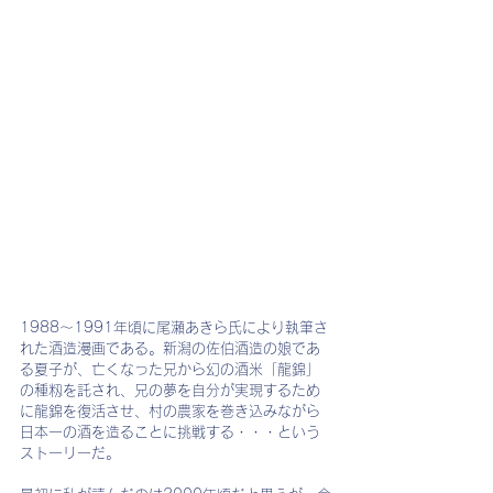
1988～1991年頃に尾瀬あきら氏により執筆さ
れた酒造漫画である。新潟の佐伯酒造の娘であ
る夏子が、亡くなった兄から幻の酒米「龍錦」
の種籾を託され、兄の夢を自分が実現するため
に龍錦を復活させ、村の農家を巻き込みながら
日本一の酒を造ることに挑戦する・・・という
ストーリーだ。