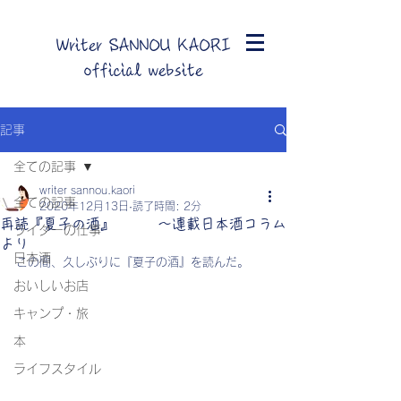
Writer SANNOU KAORI
official website
記事
全ての記事
writer sannou.kaori
全ての記事
2020年12月13日
読了時間: 2分
再読『夏子の酒』 ～連載日本酒コラム
ライターの仕事
より
日本酒
この間、久しぶりに『夏子の酒』を読んだ。
おいしいお店
キャンプ・旅
本
ライフスタイル