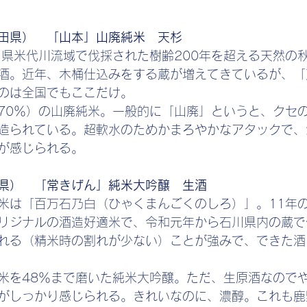
田県）　「山本」山廃純米　天杉
田県米代川流域で伐採された樹齢200年を超える天然の
酒。近年、木桶仕込みをする蔵が増えてきているが、「
のは全国でもここだけ。
70％）の山廃純米。一般的に「山廃」というと、クセ
造られている。超軟水のためかまろやかなアタックで、
が感じられる。
県）　「常きげん」純米大吟醸　生酒
米は「百万石乃白（ひゃくまんごくのしろ）」。11年
リジナルの酒造好適米で、令和元年から石川県内の蔵で
れる（精米時の割れが少ない）ことが強みで、できた酒
米を48％まで磨いた純米大吟醸。ただ、生原酒なので
がしっかり感じられる。きれいなのに、濃醇。これも鹿