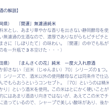
酒の解説】
岡県）　「開運」無濾過純米
料米とし、あまり華やかな香りを出さない静岡酵母を使
い無濾過の生酒なので、濃厚でありながらもピチピチと
まさに「しぼりたて」の味わい。「開運」の中でも私が
のを一升瓶で３本空けた・・・）
田県）　「まんさくの花」純米　一度火入れ原酒
か卸さない「巡米（じゅんまい）70」シリーズの１つ
」シリーズで、酒米以外の使用酵母などは同条件で仕込
んでもらおうというコンセプト。「70」というのは精
かり」という酒米を使用。この米はとにかく硬いことが
的にはあまり酒造り向きではないが、あえてこの米でチ
に造っているので、シャープで美しい酸味があり、後か