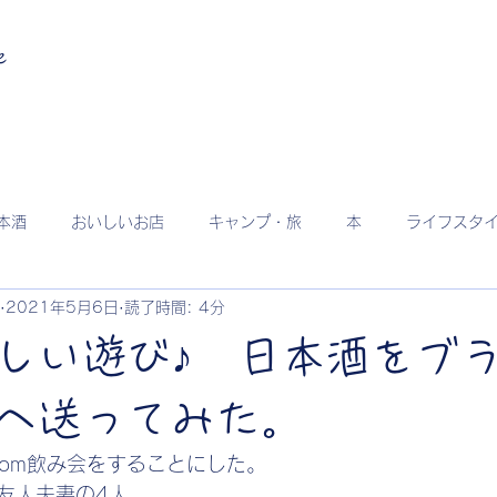
e
本酒
おいしいお店
キャンプ・旅
本
ライフスタ
2021年5月6日
読了時間: 4分
しい遊び♪ 日本酒をブ
へ送ってみた。
oom飲み会をすることにした。
友人夫妻の4人。