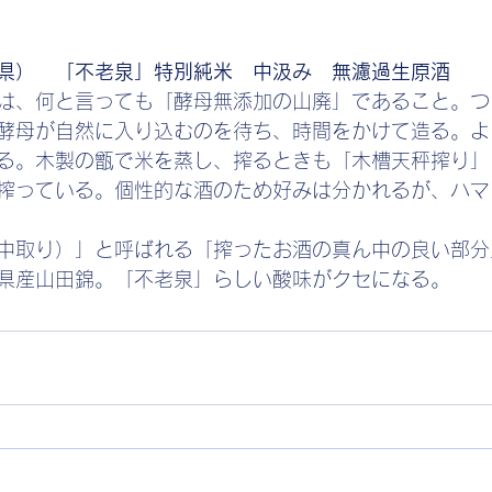
県）　「不老泉」特別純米　中汲み　無濾過生原酒
は、何と言っても「酵母無添加の山廃」であること。つ
酵母が自然に入り込むのを待ち、時間をかけて造る。よ
る。木製の甑で米を蒸し、搾るときも「木槽天秤搾り」
搾っている。個性的な酒のため好みは分かれるが、ハマ
中取り）」と呼ばれる「搾ったお酒の真ん中の良い部分
県産山田錦。「不老泉」らしい酸味がクセになる。