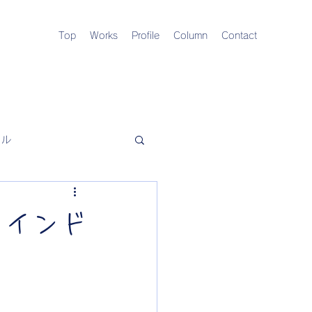
Top
Works
Profile
Column
Contact
イル
ラインド