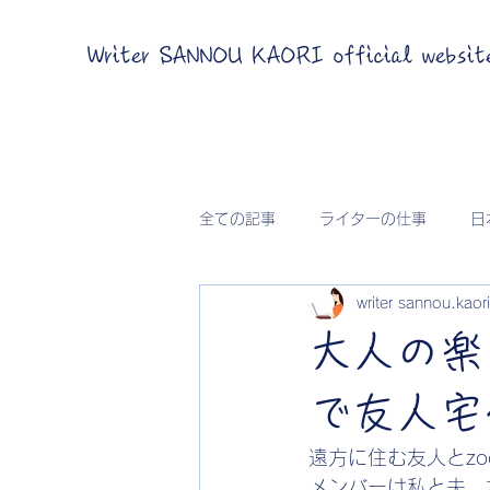
Writer SANNOU KAORI official websit
全ての記事
ライターの仕事
日
writer sannou.kaori
大人の楽
で友人宅
遠方に住む友人とz
メンバーは私と夫、