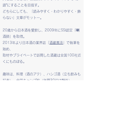
語”にすることを目指す。
どちらにしても、「読みやすく・わかりやすく・飾
らない」文章がモットー。
20歳から日本酒を愛飲し、2009年にSSI認定「唎
酒師」を取得。
2013年より日本酒の業界誌「
酒蔵萬流
」で執筆を
始め、
取材やプライベートで訪問した酒蔵は全国100社近
くにものぼる。
趣味は、料理（酒のアテ）、ハシゴ酒（立ち飲みも
好き）、全国キャンプ旅（年間30泊は野外）、
ホームパーティ（日本酒の会なども開催）、読書、
器集め、ガーデニング、手芸など。
最近は瞑想とタロット占いを勉強中。